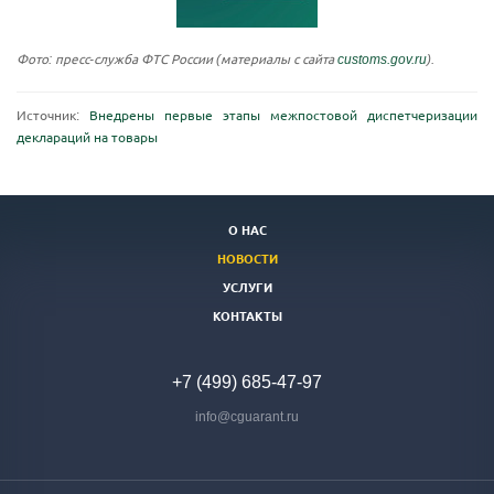
Фото: пресс-служба ФТС России (материалы с сайта
customs.gov.ru
).
Источник:
Внедрены первые этапы межпостовой диспетчеризации
деклараций на товары
О НАС
НОВОСТИ
УСЛУГИ
КОНТАКТЫ
+7 (499) 685-47-97
info@cguarant.ru