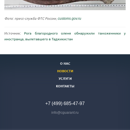
Фото: пресс-служба ФТС России,
customs.gov.ru
Источник:
Рога благородного оленя обнаружили таможенники у
иностранца, вылетавшего в Таджикистан
О НАС
НОВОСТИ
УСЛУГИ
КОНТАКТЫ
+7 (499) 685-47-97
info@cguarant.ru