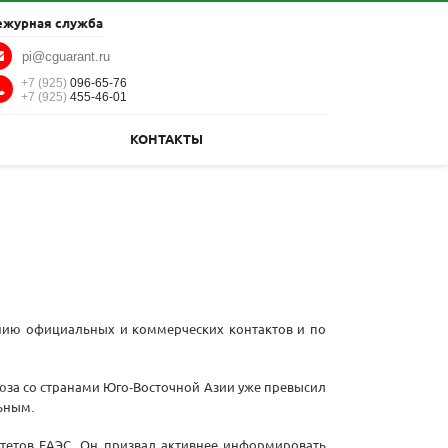
ежурная служба
pi@cguarant.ru
+7 (925)
096-65-76
+7 (925)
455-46-01
КОНТАКТЫ
ению официальных и коммерческих контактов и по
юза со странами Юго-Восточной Азии уже превысил
льным.
тетов ЕАЭС. Он призвал активнее информировать