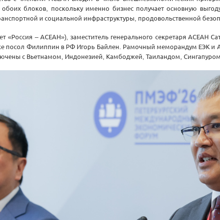
обоих блоков, поскольку именно бизнес получает основную выгоду 
транспортной и социальной инфраструктуры, продовольственной безо
ет «Россия – АСЕАН»), заместитель генерального секретаря АСЕАН С
же посол Филиппин в РФ Игорь Байлен. Рамочный меморандум ЕЭК и АС
ключены с Вьетнамом, Индонезией, Камбоджей, Таиландом, Сингапуро