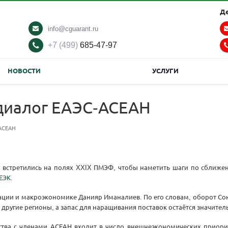
Д
info@cguarant.ru
+7 (499)
685-47-97
НОВОСТИ
УСЛУГИ
диалог ЕАЭС-АСЕАН
-АСЕАН
 встретились на полях XXIX ПМЭФ, чтобы наметить шаги по сближ
ЕЭК
.
ации и макроэкономике Данияр Иманалиев. По его словам, оборот Со
другие регионы, а запас для наращивания поставок остаётся значите
ства с членами АСЕАН входит в число внешнеэкономических приори