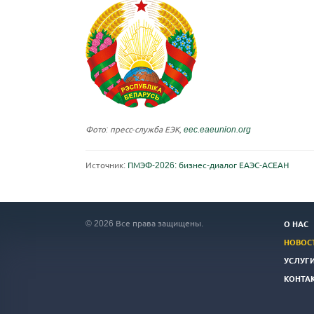
Фото: пресс-служба ЕЭК,
eec.eaeunion.org
Источник:
ПМЭФ-2026: бизнес-диалог ЕАЭС-АСЕАН
© 2026 Все права защищены.
О НАС
НОВОС
УСЛУГ
КОНТА