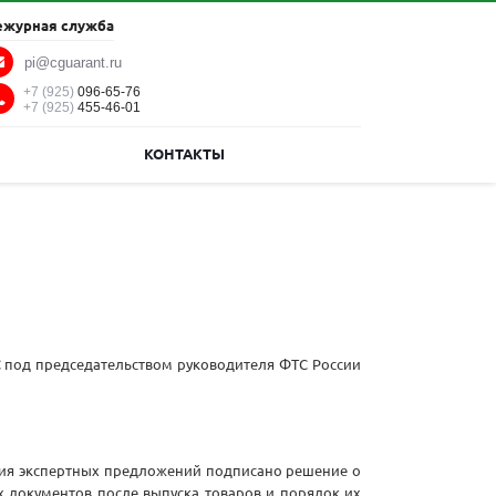
ежурная служба
pi@cguarant.ru
+7 (925)
096-65-76
+7 (925)
455-46-01
КОНТАКТЫ
С под председательством руководителя ФТС России
ния экспертных предложений подписано решение о
 документов после выпуска товаров и порядок их