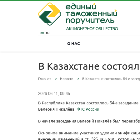
en
ru
О НАС
В Казахстане состоя
Главная
Новости
В Казахстане состоялось 54-е зас
2026-06-11, 09:45
В Республике Казахстан состоялось 54-е заседан
Валерия Пикалёва.
ФТС России
.
В начале заседания Валерий Пикалёв был переизб
Основное внимание участники уделили унификаци
внесении изменений в ст. 326 ТК ЕАЭС, которые