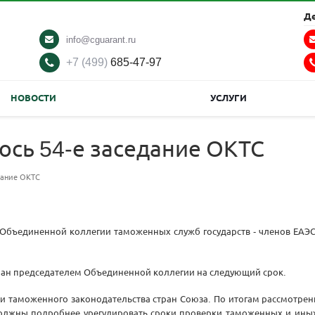
Д
info@cguarant.ru
+7 (499)
685-47-97
НОВОСТИ
УСЛУГИ
лось 54-е заседание ОКТС
едание ОКТС
ие Объединенной коллегии таможенных служб государств - членов ЕАЭ
ран председателем Объединенной коллегии на следующий срок.
и таможенного законодательства стран Союза. По итогам рассмотре
 должны подробнее урегулировать сроки проверки таможенных и иных