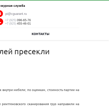
ежурная служба
pi@cguarant.ru
+7 (925)
096-65-76
+7 (925)
455-46-01
КОНТАКТЫ
блей пресекли
х внутри мебели; по оценкам, стоимость партии на
 рентгеновского сканирования груз направили на