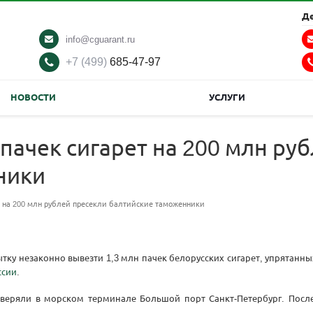
Д
info@cguarant.ru
+7 (499)
685-47-97
НОВОСТИ
УСЛУГИ
пачек сигарет на 200 млн ру
ники
т на 200 млн рублей пресекли балтийские таможенники
у незаконно вывезти 1,3 млн пачек белорусских сигарет, упрятанны
ссии
.
веряли в морском терминале Большой порт Санкт-Петербург. После