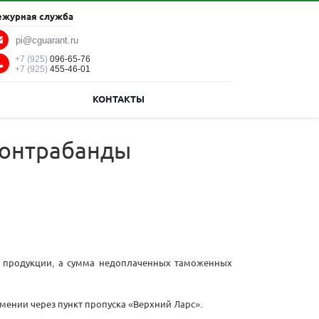
ежурная служба
pi@cguarant.ru
+7 (925)
096-65-76
+7 (925)
455-46-01
КОНТАКТЫ
контрабанды
нн продукции, а сумма недоплаченных таможенных
ении через пункт пропуска «Верхний Ларс».