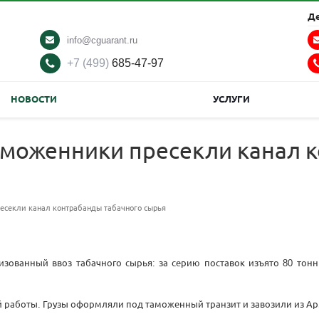
Д
info@cguarant.ru
+7 (499)
685-47-97
НОВОСТИ
УСЛУГИ
аможенники пресекли канал 
есекли канал контрабанды табачного сырья
зованный ввоз табачного сырья: за серию поставок изъято 80 то
 работы. Грузы оформляли под таможенный транзит и завозили из Арм