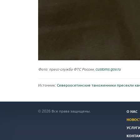
Фото: пресс-служба ФТС России,
customs.gov.ru
Источник:
Североосетинские таможенники пресекли кан
© 2026 Все права защищены.
О НАС
НОВОС
УСЛУГ
КОНТА