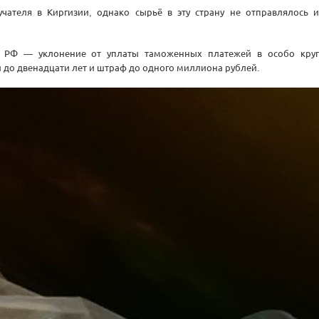
чателя в Киргизии, однако сырьё в эту страну не отправлялось и
УК РФ — уклонение от уплаты таможенных платежей в особо круп
 до двенадцати лет и штраф до одного миллиона рублей.