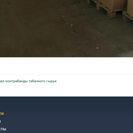
ал контрабанды табачного сырья
ТИ
И
КТЫ