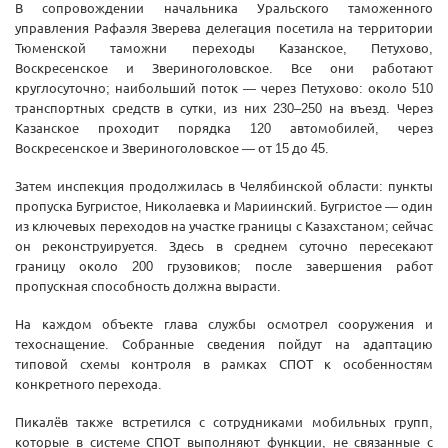
В сопровождении начальника Уральского таможенного
управления Рафаэля Зверева делегация посетила на территории
Тюменской таможни переходы Казанское, Петухово,
Воскресенское и Звериноголовское. Все они работают
круглосуточно; наибольший поток — через Петухово: около 510
транспортных средств в сутки, из них 230–250 на въезд. Через
Казанское проходит порядка 120 автомобилей, через
Воскресенское и Звериноголовское — от 15 до 45.
Затем инспекция продолжилась в Челябинской области: пункты
пропуска Бугристое, Николаевка и Мариинский. Бугристое — один
из ключевых переходов на участке границы с Казахстаном; сейчас
он реконструируется. Здесь в среднем суточно пересекают
границу около 200 грузовиков; после завершения работ
пропускная способность должна вырасти.
На каждом объекте глава службы осмотрел сооружения и
техоснащение. Собранные сведения пойдут на адаптацию
типовой схемы контроля в рамках СПОТ к особенностям
конкретного перехода.
Пикалёв также встретился с сотрудниками мобильных групп,
которые в системе СПОТ выполняют функции, не связанные с