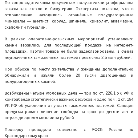
По сопроводительным документам получательница оформляла
заказы как стекло и бижутерию. Экспертиза показала, что в
отправлениях находились огранённые полудрагоценные
минералы — аметист, корунд, шпинель, хризолит, аквамарин,
скаполит и турмалин.
В рамках оперативно-розыскных мероприятий установлено:
камни ввозились для последующей продажи на интернет-
площадках. Партии товара не были задекларированы, а сумма
неуплаченных таможенных платежей превысила 2,5 млн рублей.
При обыске по месту жительства у женщины дополнительно
обнаружили и изъяли более 20 тысяч драгоценных и
полудрагоценных камней.
Возбуждены четыре уголовных дела — три по ст. 226.1 УК РФ о
контрабанде стратегически важных ресурсов и одно по ч. 1 ст. 194
УК РФ об уклонении от уплаты таможенных платежей. Санкция
предусматривает лишение свободы на срок до десяти лет и
штраф до одного миллиона рублей.
Проверку проводили совместно с УФСБ России по
Краснодарскому краю.